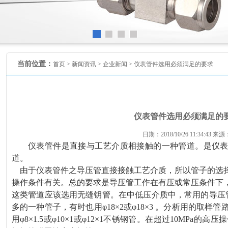
当前位置：
首页 >
新闻资讯
>
企业新闻
> 仪表管件选用必须满足的要求
仪表管件选用必须满足的
日期：2018/10/26 11:34:43 来源
仪表管件是直接与工艺介质相接触的一种管道。是仪
道。
由于仪表管件之导压管直接接触工艺介质，所以管子的选
操作条件有关。总的要求是导压管工作在有压或常压条件下
这类管道应该选用无缝钥管。在中低压介质中，常用的导压
多的一种管子，有时也用φ18×
2
或
φ18×
3
。分析用的取样管
用φ8×1.5或φ10×1或φ12×1不锈钢管。在超过10MPa的高