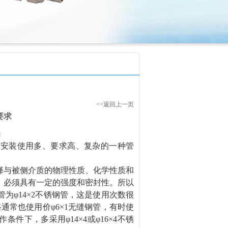
<<返回上一页
要求
：
表安装使用多、要求高、复杂的一种管
择与被侧介质的物理性质、化学性质和
，
必须具有一定的强度和密封性。
所以
管为
φ14×2不锈钢管，这是使用次数很
路通常也使用价
φ6×1无缝钢管，有时使
压操作条件下
，
多采用
φ14×4或φ16×4不锈