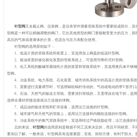
针型阀
又名截止阀、仪表阀，是仪表管件测量管路系统中重要组成部分，其
型阀是一种可以精确调整的阀门，它比其他类型的阀门更能耐受更大的压力，因
高压的气体或者液体的介质，也适合与压力表配合使用。
针型阀的选用原则如下：
1
、低温介质的管路系统和装置上，宜选用加上阀盖的低温针型阀。
2
、炼油装置的催化裂化装置的管路系统上，可选用升降杆式针型阀。
3
、化工系统的酸碱等腐蚀性介质的装置和管路系统中，宜选用奥氏体不锈
型阀。
4
、冶金系统、电力系统、石化装置、城市供热系统中的高温介质的管路系
5
、需要进行流量调节时，可选用蜗轮蜗杆传动的、气动或电动的带
V
形开口
6
、石油、天然气的输送主管线、需要清扫管线的，又需埋设在地下的，选
选择全通径焊接连接或法兰连接的球阀。
7
、成品油的输送管线和贮存设备，选用法兰连接的针型阀。
8
、城市煤气和天然气的管路上，选用法兰连接和内螺纹连接的针型阀。
9
、冶金系统中的氧气管路系统中，宜选用经过严格脱脂处理，法兰连接的
总的来说，
针型阀
的选用原则是根据不同工况来决定的，而且不同材质、不
要加以了解。一般来说，针型阀具有连接紧固，安装、拆卸方便，有利于防火、