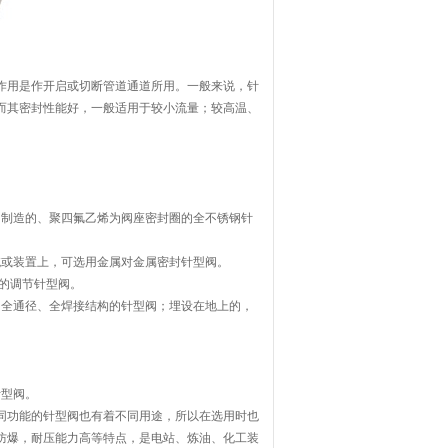
作用是作开启或切断管道通道所用。一般来说，针
而其密封性能好，一般适用于较小流量；较高温、
钢制造的、聚四氟乙烯为阀座密封圈的全不锈钢针
统或装置上，可选用金属对金属密封针型阀。
的调节针型阀。
用全通径、全焊接结构的针型阀；埋设在地上的，
针型阀。
同功能的针型阀也有着不同用途，所以在选用时也
防爆，耐压能力高等特点，是电站、炼油、化工装