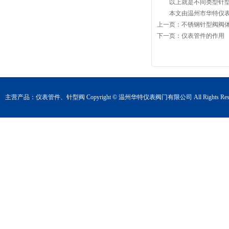
以上就是不同类型针型阀
本文由温州市华特仪表阀门有限公
上一页：
不锈钢针型阀阀
下一页：
仪表管件的作用
主营产品：
仪表管件
、
针型阀
Copyright © 温州华特仪表阀门有限公司 All Rights Rese