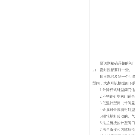
要说到精确调整的阀门，
力、密封性都要好一些。
这里就涉及到一个问题，
型阀，大家可以根据如下
1.升降杆式针型阀门适
2.不锈钢针型阀门适合
3.低温针型阀（带阀盖
4.金属对金属密封针型
5.蜗轮蜗杆传动的、气
6.法兰衔接的针型阀门
7.法兰衔接和内螺纹衔