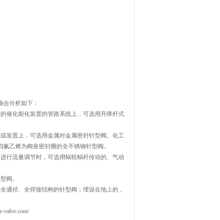
场合分析如下：
的催化裂化装置的管路系统上，可选用升降杆式
或装置上，可选用金属对金属密封针型阀。化工
四氟乙烯为阀座密封圈的全不锈钢针型阀。
进行流量调节时，可选用蜗轮蜗杆传动的、气动
型阀。
全通径、全焊接结构的针型阀；埋设在地上的，
ve.com/