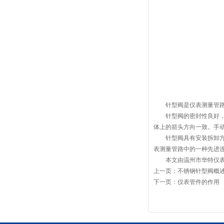
针型阀是仪表测量管路系
针型阀的密封性良好，使
体上的箭头方向一致。手
针型阀具有安装拆卸方便
表测量管路中的一种先进
本文由温州市华特仪表阀门有限公
上一页：
不锈钢针型阀概
下一页：
仪表管件的作用