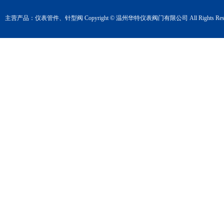
主营产品：
仪表管件
、
针型阀
Copyright © 温州华特仪表阀门有限公司 All Rights Rese