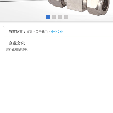
当前位置：
首页 > 关于我们 >
企业文化
企业文化
资料正在整理中...