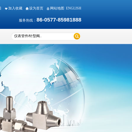
期日
加入收藏
设为首页
网站地图
ENGLISH
86-0577-85981888
服务热线：