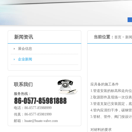
新闻资讯
当前位置：
首页 >
新
展会信息
企业新闻
联系我们
应具备的施工条件
1.管道安装的标高和走向
服务热线：
2.取源部件及现场一次仪
3.管道支架已安装固定，
电话：86-0577-85988999
4.管内应清扫干净，碳钢
传真：86-0577-85981999
5.管材、管件、阀门按设
邮箱：huate@huate-valve.com
对材料的要求