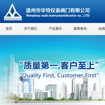
首页
关于我们
产品展示
新闻资讯
在线