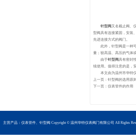
针型阀
又名截止阀、
型阀具有连接紧固，安装
先进连接方式的阀门。
此外，针型阀是一种可以
量；较高温、高压的气体
由于
针型阀
具有密封
续使用。值得注意的是，
本文由为温州市华特仪
上一页：
针型阀的选用原
下一页：
仪表管件的作用
主营产品：
仪表管件
、
针型阀
Copyright © 温州华特仪表阀门有限公司 All Rights Rese