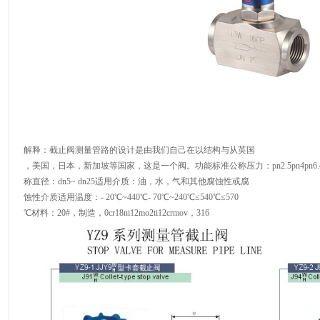
解释：截止阀测量管路的设计是由我们自己在以结构与从英国
，美国，日本，新加坡等国家，这是一个阀。功能标准公称压力：pn2.5pn4pn6.4pn
称直径：dn5~ dn25适用介质：油，水，气和其他腐蚀性或腐
蚀性介质适用温度：- 20℃~440℃- 70℃~240℃≤540℃≤570
℃材料：20#，制造，0cr18ni12mo2ti12crmov，316