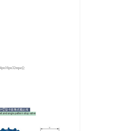
16pn32mpa公