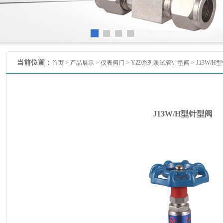
当前位置：
首页 >
产品展示
>
仪表阀门
>
YZ9系列测试管针型阀
> J13W/
J13W/H型针型阀