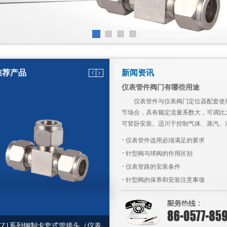
推荐产品
新闻资讯
仪表管件阀门有哪些用途
仪表管件与仪表阀门定位器配套使
节场合，具有额定流量系数大，可调比
可竖卧安装。适川于控制气体、蒸汽、
·
仪表管件选用必须满足的要求
·
针型阀与球阀的作用区别
·
仪表管路的安装条件
·
针型阀的保养和安装注意事项
YZ1系列钢制卡套式管接头（仪表